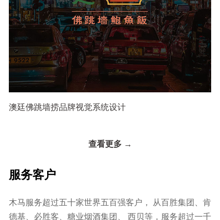
澳廷佛跳墙捞品牌视觉系统设计
查看更多 →
服务客户
⽊⻢服务超过五⼗家世界五百强客户， 从百胜集团、肯
德基、必胜客、糖业烟酒集团、 ⻄⻉等，服务超过⼀千