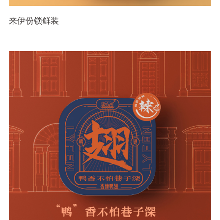
来伊份锁鲜装