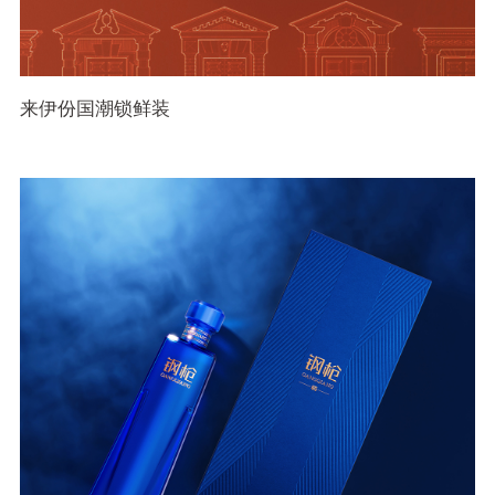
来伊份国潮锁鲜装