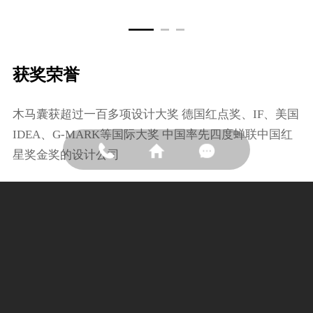
获奖荣誉
⽊⻢囊获超过⼀百多项设计⼤奖 德国红点奖、IF、美国
IDEA、G-MARK等国际⼤奖 中国率先四度蝉联中国红
星奖⾦奖的设计公司