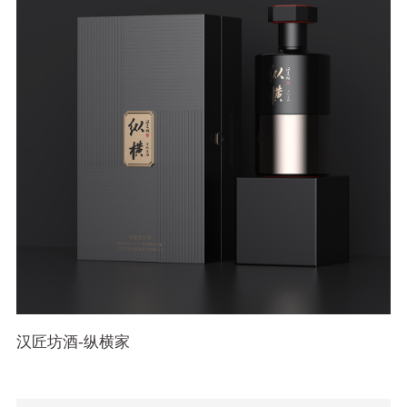
汉匠坊酒-纵横家