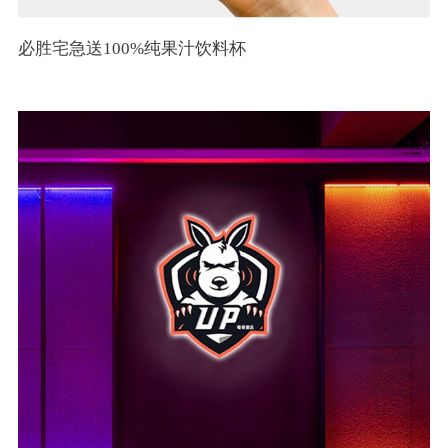
必胜宅急送100%纯果汁饮料杯