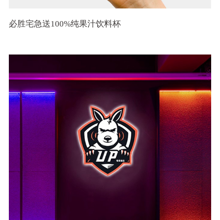
必胜宅急送100%纯果汁饮料杯