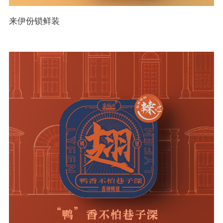
来伊份锁鲜装