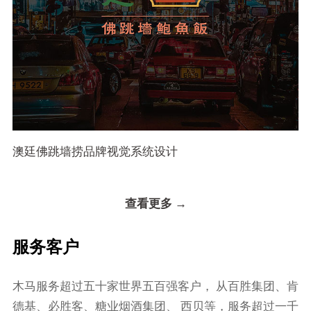
澳廷佛跳墙捞品牌视觉系统设计
查看更多 →
服务客户
⽊⻢服务超过五⼗家世界五百强客户， 从百胜集团、肯
德基、必胜客、糖业烟酒集团、 ⻄⻉等，服务超过⼀千