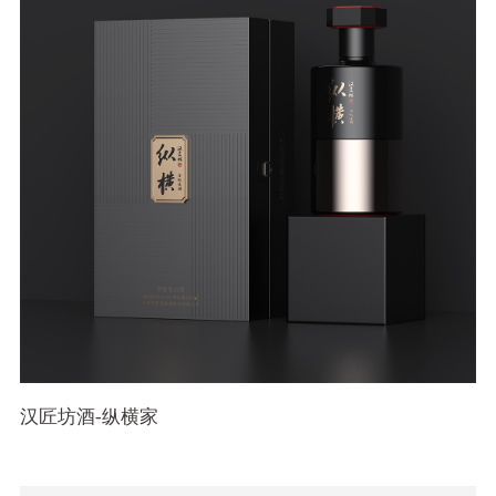
汉匠坊酒-纵横家