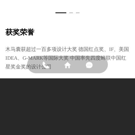
获奖荣誉
⽊⻢囊获超过⼀百多项设计⼤奖 德国红点奖、IF、美国
IDEA、G-MARK等国际⼤奖 中国率先四度蝉联中国红
星奖⾦奖的设计公司