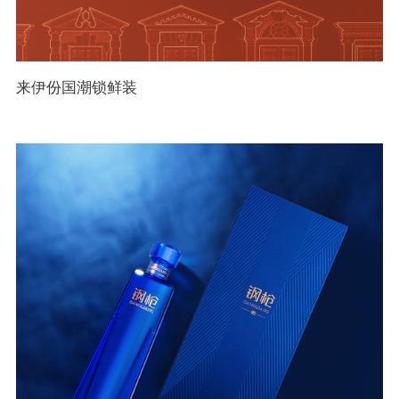
来伊份国潮锁鲜装