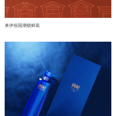
来伊份国潮锁鲜装