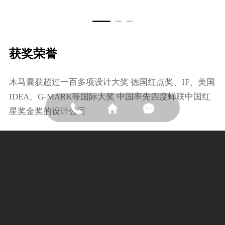
获奖荣誉
⽊⻢囊获超过⼀百多项设计⼤奖 德国红点奖、IF、美国
IDEA、G-MARK等国际⼤奖 中国率先四度蝉联中国红
星奖⾦奖的设计公司