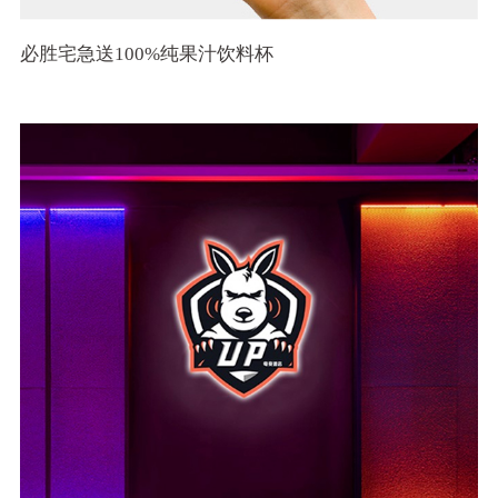
必胜宅急送100%纯果汁饮料杯