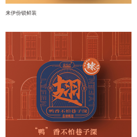
来伊份锁鲜装