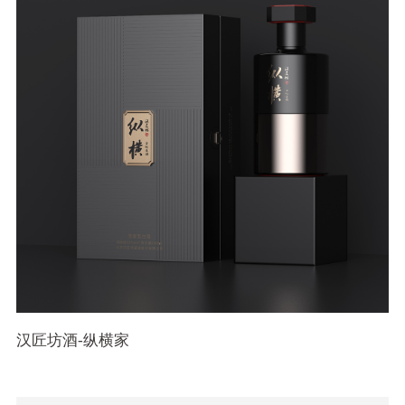
汉匠坊酒-纵横家