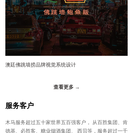
澳廷佛跳墙捞品牌视觉系统设计
查看更多 →
服务客户
⽊⻢服务超过五⼗家世界五百强客户， 从百胜集团、肯
德基、必胜客、糖业烟酒集团、 ⻄⻉等，服务超过⼀千