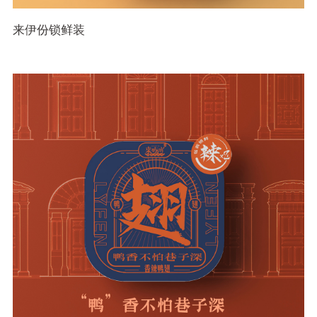
来伊份锁鲜装