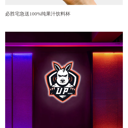
必胜宅急送100%纯果汁饮料杯