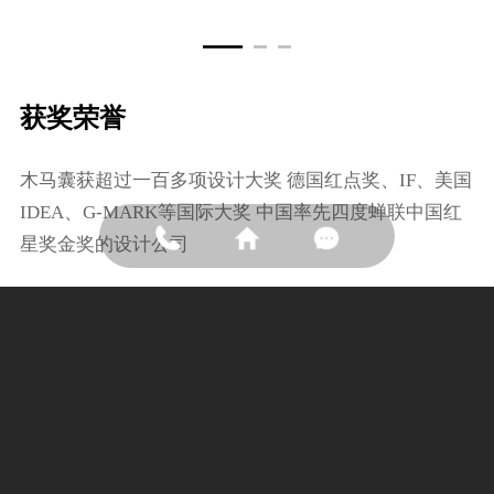
获奖荣誉
⽊⻢囊获超过⼀百多项设计⼤奖 德国红点奖、IF、美国
IDEA、G-MARK等国际⼤奖 中国率先四度蝉联中国红
星奖⾦奖的设计公司