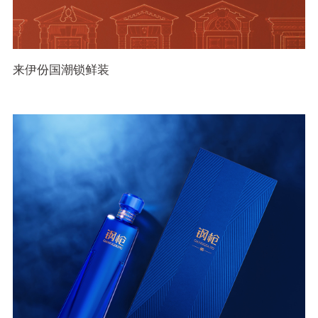
来伊份国潮锁鲜装