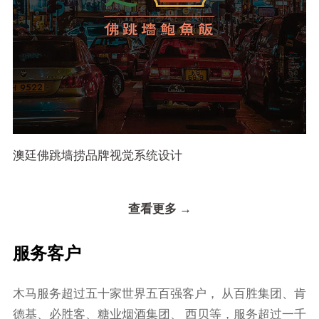
澳廷佛跳墙捞品牌视觉系统设计
查看更多 →
服务客户
⽊⻢服务超过五⼗家世界五百强客户， 从百胜集团、肯
德基、必胜客、糖业烟酒集团、 ⻄⻉等，服务超过⼀千