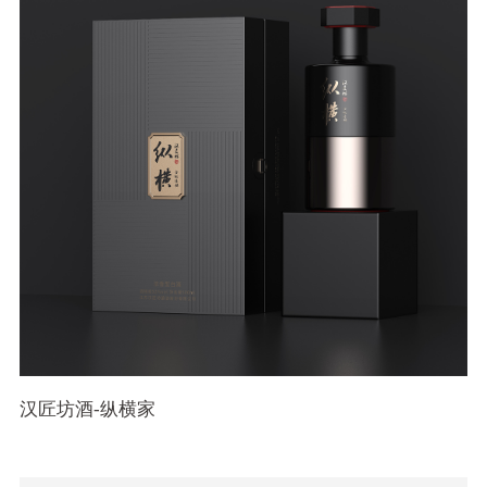
汉匠坊酒-纵横家