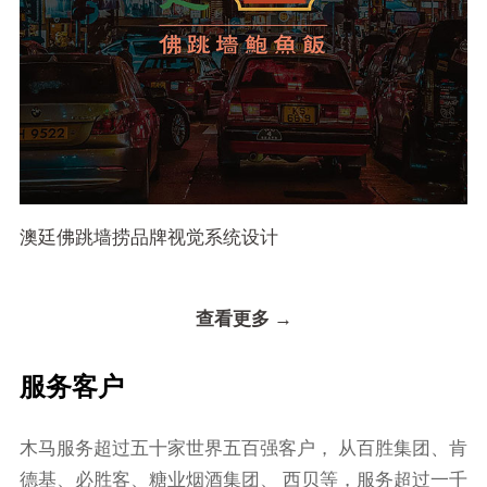
澳廷佛跳墙捞品牌视觉系统设计
查看更多 →
服务客户
⽊⻢服务超过五⼗家世界五百强客户， 从百胜集团、肯
德基、必胜客、糖业烟酒集团、 ⻄⻉等，服务超过⼀千