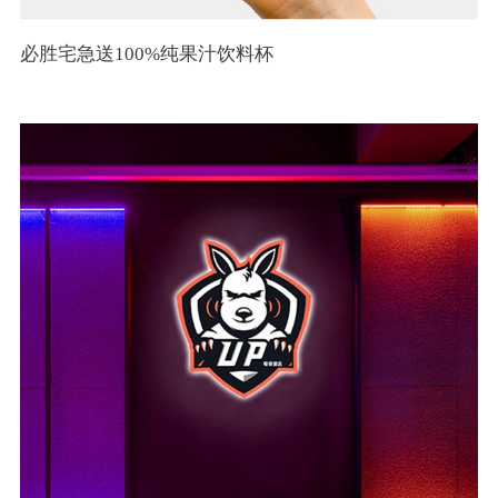
必胜宅急送100%纯果汁饮料杯