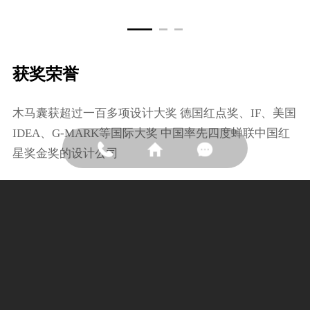
获奖荣誉
⽊⻢囊获超过⼀百多项设计⼤奖 德国红点奖、IF、美国
IDEA、G-MARK等国际⼤奖 中国率先四度蝉联中国红
星奖⾦奖的设计公司