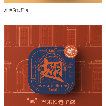
来伊份锁鲜装