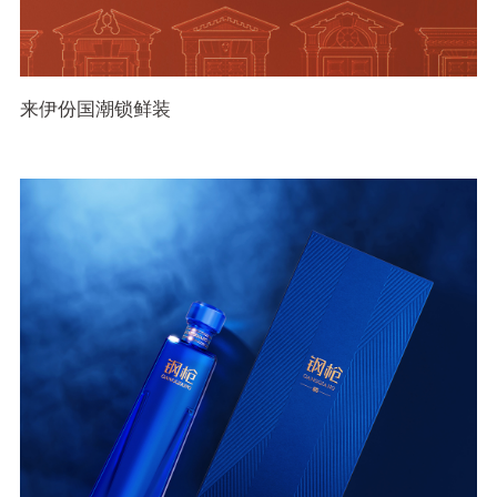
来伊份国潮锁鲜装