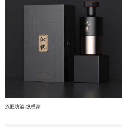
汉匠坊酒-纵横家