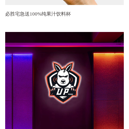
必胜宅急送100%纯果汁饮料杯