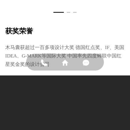
获奖荣誉
⽊⻢囊获超过⼀百多项设计⼤奖 德国红点奖、IF、美国
IDEA、G-MARK等国际⼤奖 中国率先四度蝉联中国红
星奖⾦奖的设计公司