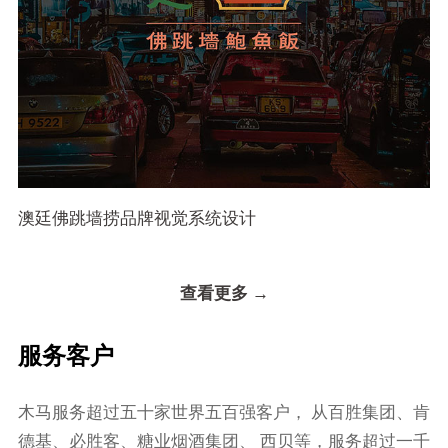
澳廷佛跳墙捞品牌视觉系统设计
查看更多 →
服务客户
⽊⻢服务超过五⼗家世界五百强客户， 从百胜集团、肯
德基、必胜客、糖业烟酒集团、 ⻄⻉等，服务超过⼀千