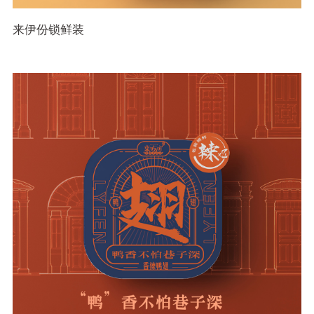
来伊份锁鲜装