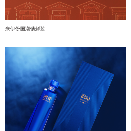
来伊份国潮锁鲜装