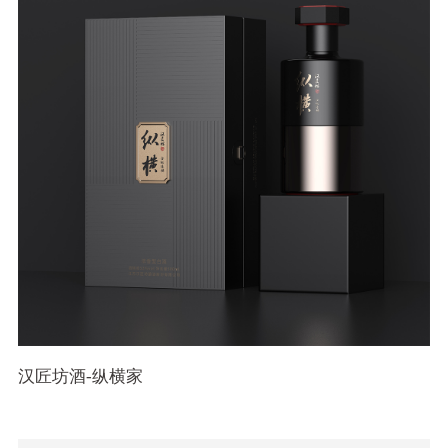
汉匠坊酒-纵横家