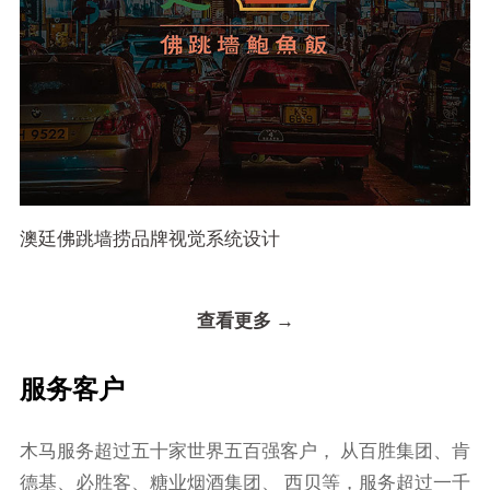
澳廷佛跳墙捞品牌视觉系统设计
查看更多 →
服务客户
⽊⻢服务超过五⼗家世界五百强客户， 从百胜集团、肯
德基、必胜客、糖业烟酒集团、 ⻄⻉等，服务超过⼀千