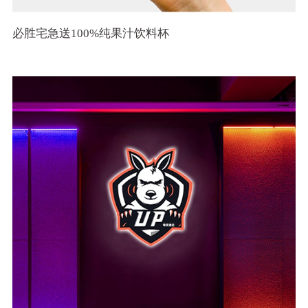
必胜宅急送100%纯果汁饮料杯