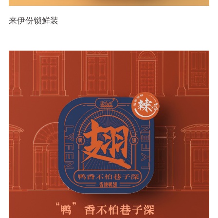
来伊份锁鲜装