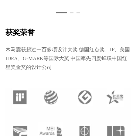
获奖荣誉
⽊⻢囊获超过⼀百多项设计⼤奖 德国红点奖、IF、美国
IDEA、G-MARK等国际⼤奖 中国率先四度蝉联中国红
星奖⾦奖的设计公司