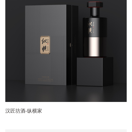
汉匠坊酒-纵横家