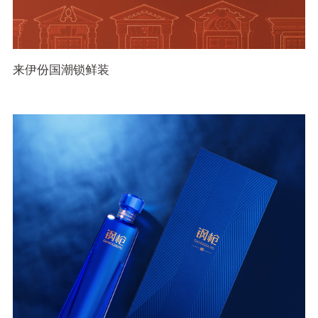
来伊份国潮锁鲜装