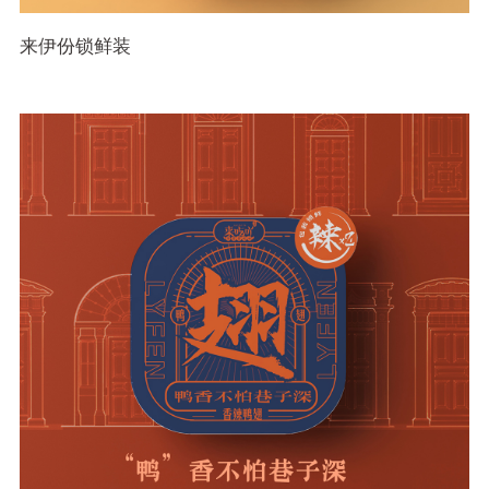
来伊份锁鲜装