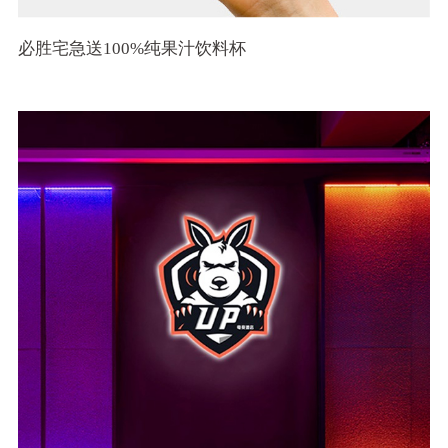
必胜宅急送100%纯果汁饮料杯