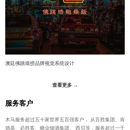
澳廷佛跳墙捞品牌视觉系统设计
查看更多 →
服务客户
⽊⻢服务超过五⼗家世界五百强客户， 从百胜集团、肯
德基、必胜客、糖业烟酒集团、 ⻄⻉等，服务超过⼀千