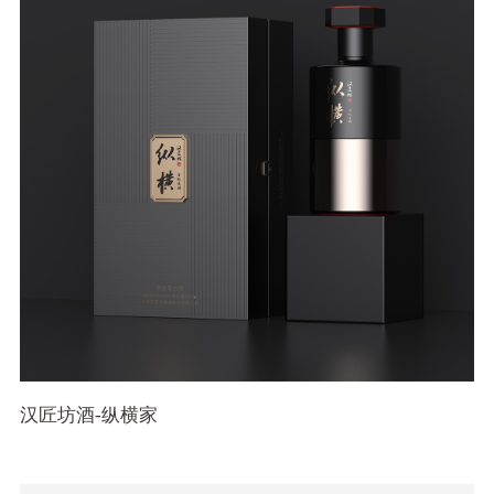
汉匠坊酒-纵横家