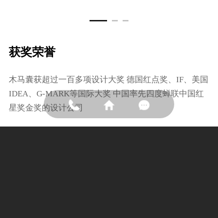
获奖荣誉
⽊⻢囊获超过⼀百多项设计⼤奖 德国红点奖、IF、美国
IDEA、G-MARK等国际⼤奖 中国率先四度蝉联中国红
星奖⾦奖的设计公司