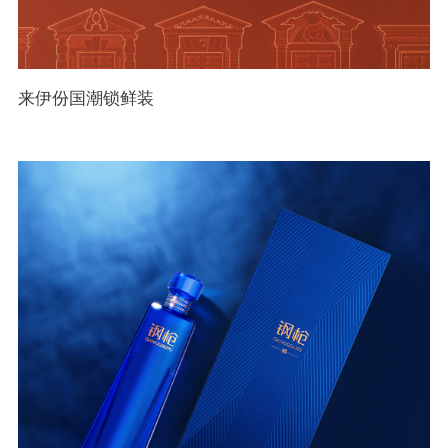
来伊份国潮锁鲜装