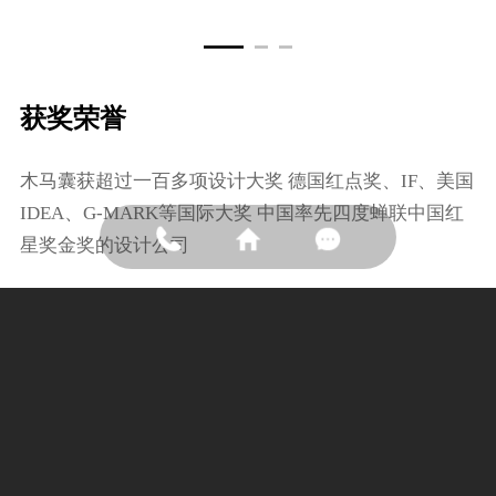
获奖荣誉
⽊⻢囊获超过⼀百多项设计⼤奖 德国红点奖、IF、美国
IDEA、G-MARK等国际⼤奖 中国率先四度蝉联中国红
星奖⾦奖的设计公司