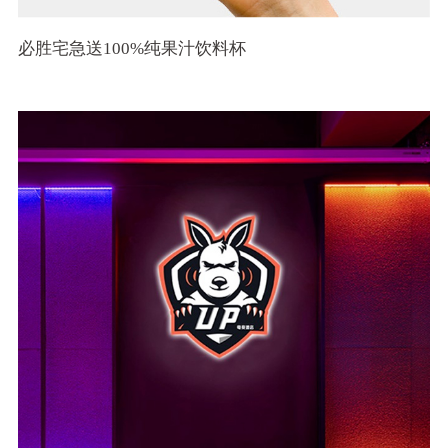
必胜宅急送100%纯果汁饮料杯