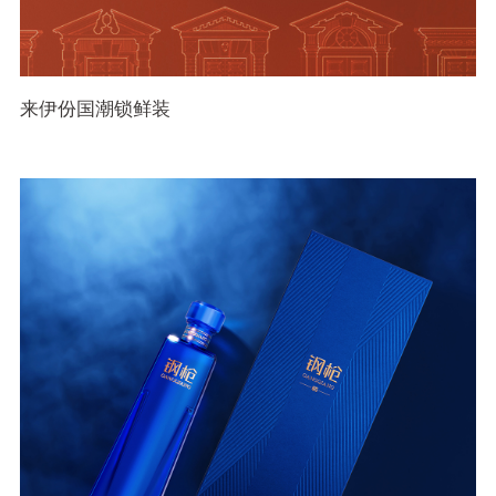
来伊份国潮锁鲜装