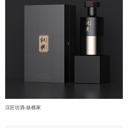
汉匠坊酒-纵横家