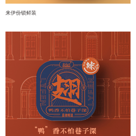
来伊份锁鲜装