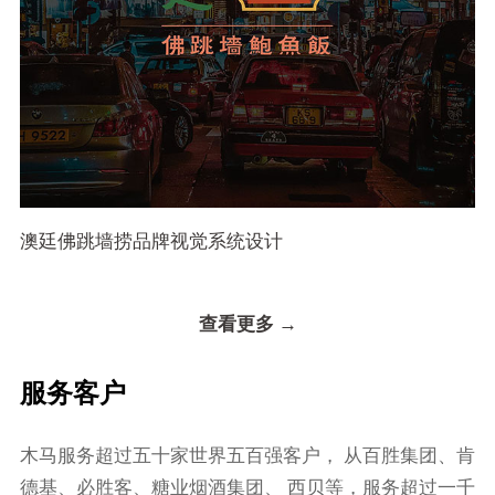
澳廷佛跳墙捞品牌视觉系统设计
查看更多 →
服务客户
⽊⻢服务超过五⼗家世界五百强客户， 从百胜集团、肯
德基、必胜客、糖业烟酒集团、 ⻄⻉等，服务超过⼀千