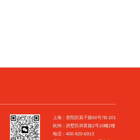
上海：普陀区莫干路50号7B-201
杭州：拱墅区祥富路2号10幢2楼
电话：400-820-6913