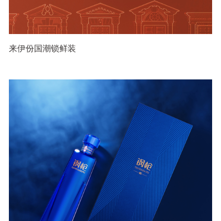
来伊份国潮锁鲜装