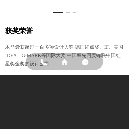
获奖荣誉
⽊⻢囊获超过⼀百多项设计⼤奖 德国红点奖、IF、美国
IDEA、G-MARK等国际⼤奖 中国率先四度蝉联中国红
星奖⾦奖的设计公司