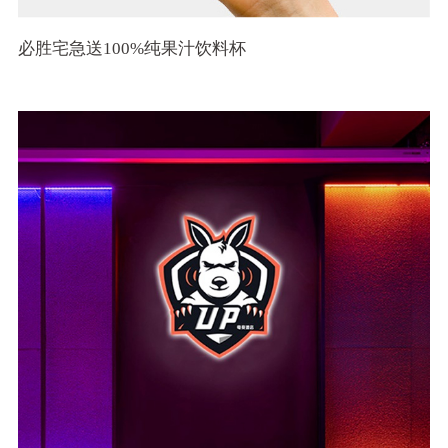
必胜宅急送100%纯果汁饮料杯