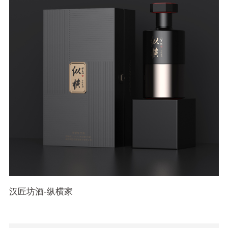
汉匠坊酒-纵横家