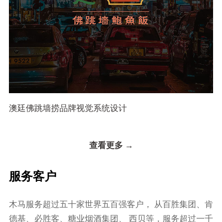
澳廷佛跳墙捞品牌视觉系统设计
查看更多 →
服务客户
⽊⻢服务超过五⼗家世界五百强客户， 从百胜集团、肯
德基、必胜客、糖业烟酒集团、 ⻄⻉等，服务超过⼀千