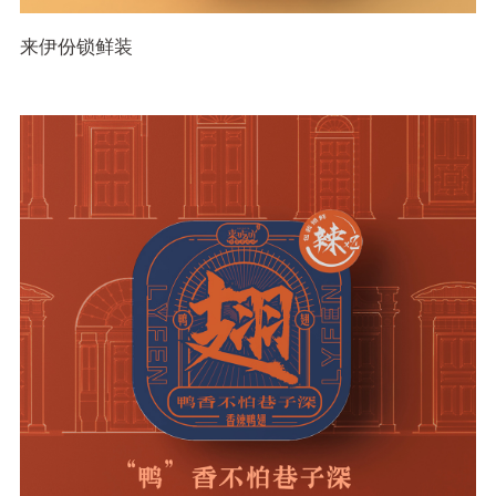
来伊份锁鲜装