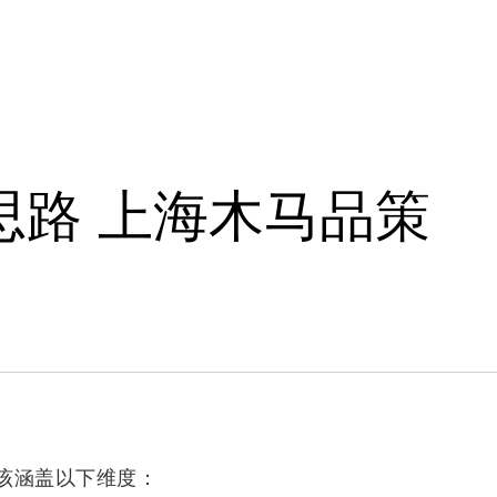
于
案例
洞察
新闻
思路 上海木马品策
该涵盖以下维度：