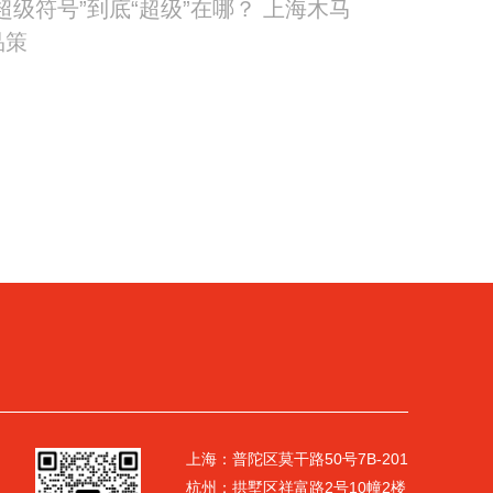
“超级符号”到底“超级”在哪？ 上海木马
品策
上海：普陀区莫干路50号7B-201
杭州：拱墅区祥富路2号10幢2楼